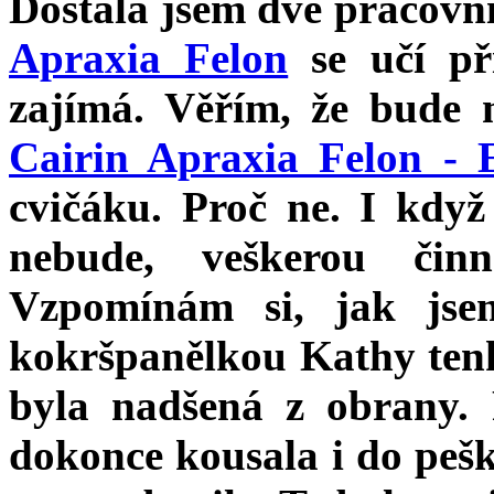
Dostala jsem dvě pracovní
Apraxia Felon
se učí při
zajímá. Věřím, že bude m
Cairin Apraxia Felon - E
cvičáku. Proč ne. I když
nebude, veškerou činn
Vzpomínám si, jak jse
kokršpanělkou Kathy tenk
byla nadšená z obrany. 
dokonce kousala i do pešk