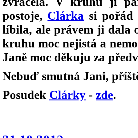
zvracela. V kruhu ji pa
postoje,
Clárka
si pořád 
líbila, ale právem ji dala
kruhu moc nejistá a nemohl
Janě moc děkuju za předv
Nebuď smutná Jani, příště 
Posudek
Clárky
-
zde
.