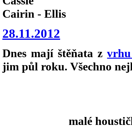
Cassie
Cairin - Ellis
28.11.2012
Dnes mají štěňata z
vrhu
jim půl roku. Všechno nejl
malé housti