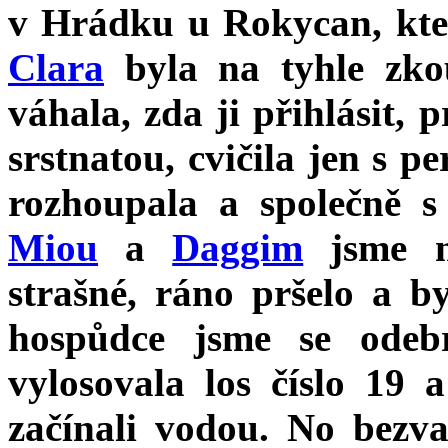
v Hrádku u Rokycan, kte
Clara
byla na tyhle zko
váhala, zda ji přihlásit, 
srstnatou, cvičila jen s p
rozhoupala a společně 
Miou
a
Daggim
jsme na
strašné, ráno pršelo a b
hospůdce jsme se odeb
vylosovala los číslo 19 
začínali vodou. No bezva