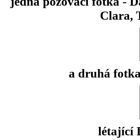
jedna pózovací fotka - D
Clara, 
a druhá fotka
létající