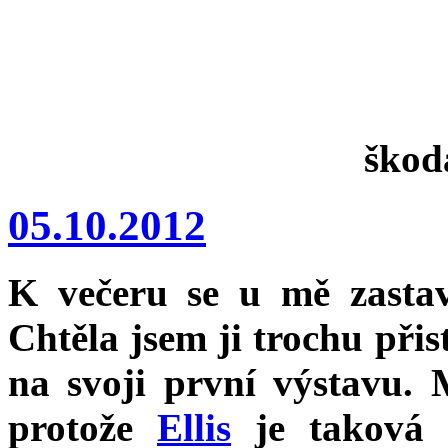
škoda
05.10.2012
K večeru se u mě zastav
Chtěla jsem ji trochu při
na svoji první výstavu. 
protože
Ellis
je taková d