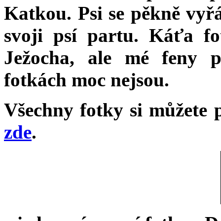
Katkou. Psi se pěkně vyřá
svoji psí partu. Káťa 
Ježocha, ale mé feny 
fotkách moc nejsou.
Všechny fotky si můžete 
zde
.