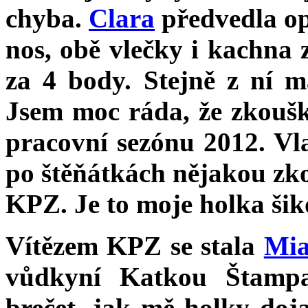
chyba.
Clara
předvedla op
nos, obě vlečky i kachna
za 4 body. Stejně z ní m
Jsem moc ráda, že zkoušk
pracovní sezónu 2012. Vlas
po štěňátkách nějakou zk
KPZ. Je to moje holka šik
Vítězem KPZ se stala
Mi
vůdkyní Katkou Štampa
brečet, jak mě holky doj