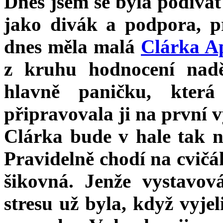
Dnes jsem se byla podívat
jako divák a podpora, p
dnes měla malá
Clárka A
z kruhu hodnocení nadě
hlavně paničku, kter
připravovala ji na první 
Clárka bude v hale tak n
Pravidelně chodí na cvičák
šikovná. Jenže vystavov
stresu už byla, když vyje