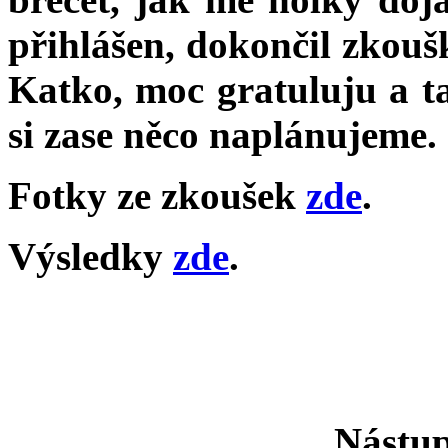
přihlášen, dokončil zkoušk
Katko, moc gratuluju a ta
si zase něco naplánujeme.
Fotky ze zkoušek
zde
.
Výsledky
zde
.
Nástup