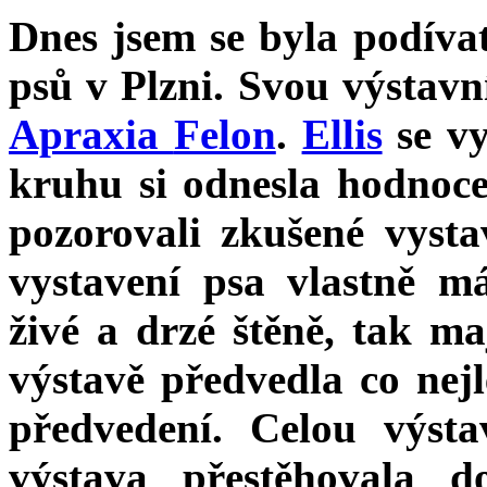
Dnes jsem se byla podíva
psů v Plzni. Svou výstav
Apraxia
Felon
.
Ellis
se vy
kruhu si odnesla hodnoce
pozorovali zkušené vystav
vystavení psa vlastně 
živé a drzé štěně, tak ma
výstavě předvedla co nej
předvedení. Celou výsta
výstava přestěhovala d