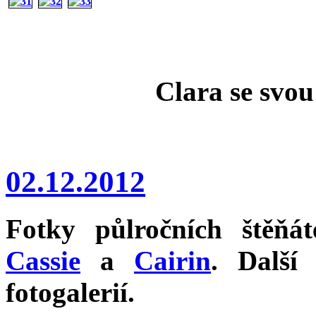
Clara se svo
02.12.2012
Fotky půlročních štěňá
Cassie
a
Cairin
. Další
fotogalerií.