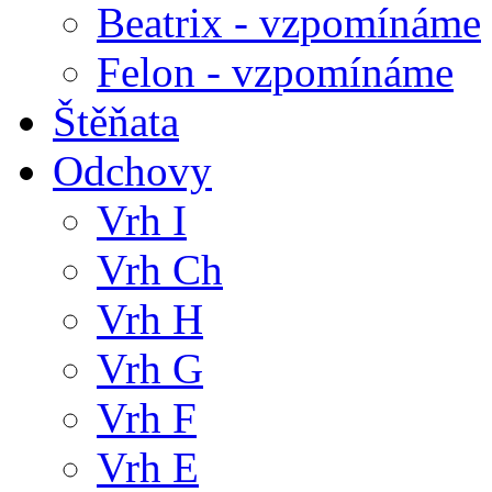
Beatrix - vzpomínáme
Felon - vzpomínáme
Štěňata
Odchovy
Vrh I
Vrh Ch
Vrh H
Vrh G
Vrh F
Vrh E