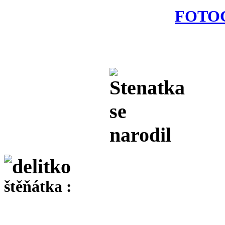
FOTOG
štěňátka :