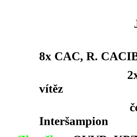
8x CAC, R. CACI
2
vítěz
č
Interšampion