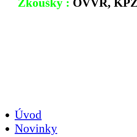
Zkoušky :
OVVR, KPZ
Úvod
Novinky