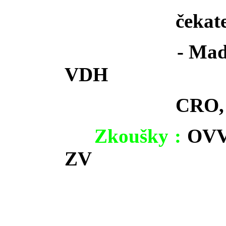
čekat
- Maď
VDH
CRO,
Zkoušky :
OVVR
ZV