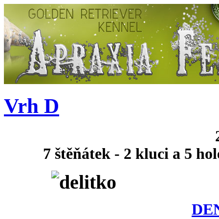
Vrh D
26.08.2014 se C
7 štěňátek - 2 kluci a 5 ho
DEN