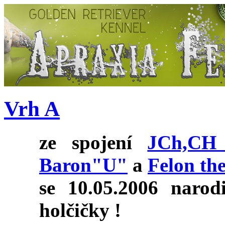
Vrh A
ze spojení
JCh,CH 
Baron"U"
a
Felon th
se 10.05.2006 narod
holčičky !