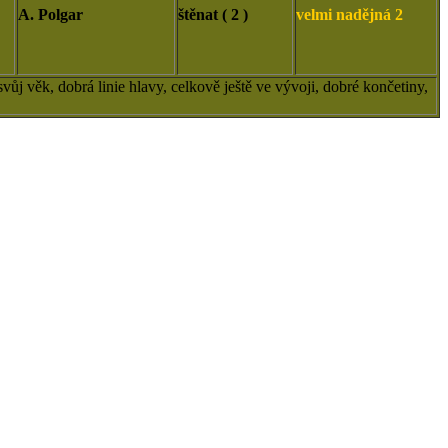
A. Polgar
štěnat ( 2 )
velmi nadějná 2
svůj věk, dobrá linie hlavy, celkově ještě ve vývoji, dobré končetiny,