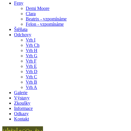
Feny
Demi Moore
Clara
Beatrix - vzpomínáme
Felon - vzpomínáme
Štěňata
Odchovy
Vrh I
Vrh Ch
Vrh H
Vrh G
Vrh F
Vrh E
Vrh D
Vrh C
Vrh B
Vrh A
Galerie
Výstavy
Zkoušky
Informace
Odkazy
Kontakt