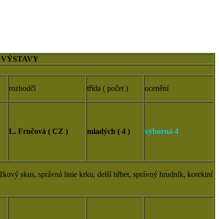
VÝSTAVY
rozhodčí
třída ( počet )
ocenění
L. Frnčová ( CZ )
mladých ( 4 )
výborná 4
žkový skus, správná linie krku, delší hřbet, správný hrudník, korektní