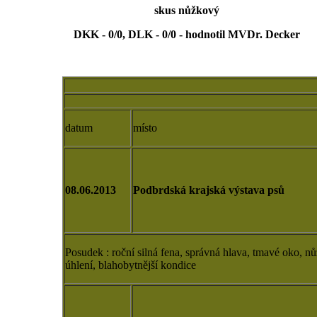
skus nůžkový
DKK - 0/0, DLK - 0/0 - hodnotil MVDr. Decker
datum
místo
08.06.2013
Podbrdská krajská výstava psů
Posudek : roční silná fena, správná hlava, tmavé oko, nů
úhlení, blahobytnější kondice