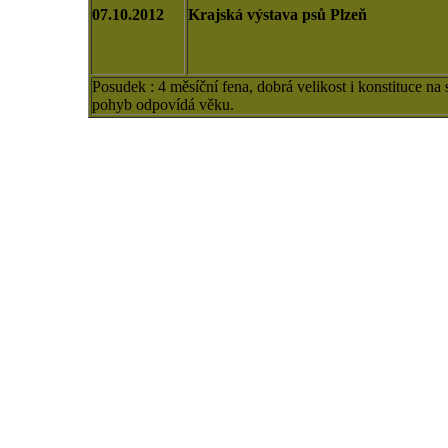
07.10.2012
Krajská výstava psů Plzeň
Posudek : 4 měsíční fena, dobrá velikost i konstituce na 
pohyb odpovídá věku.