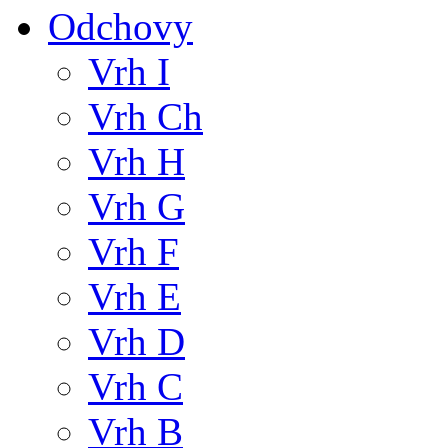
Odchovy
Vrh I
Vrh Ch
Vrh H
Vrh G
Vrh F
Vrh E
Vrh D
Vrh C
Vrh B