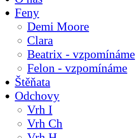
Feny
Demi Moore
Clara
Beatrix - vzpomínáme
Felon - vzpomínáme
Štěňata
Odchovy
Vrh I
Vrh Ch
Vrh H