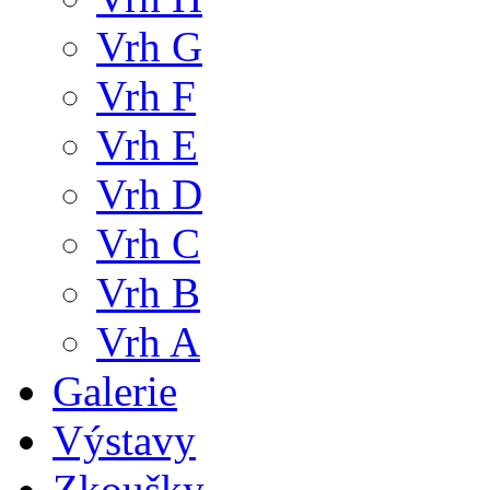
Vrh G
Vrh F
Vrh E
Vrh D
Vrh C
Vrh B
Vrh A
Galerie
Výstavy
Zkoušky