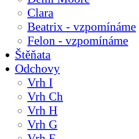
Clara
Beatrix - vzpomínáme
Felon - vzpomínáme
Štěňata
Odchovy
Vrh I
Vrh Ch
Vrh H
Vrh G
Vrh F