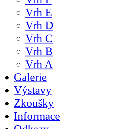
Vrh E
Vrh D
Vrh C
Vrh B
Vrh A
Galerie
Výstavy
Zkoušky
Informace
Odkazy