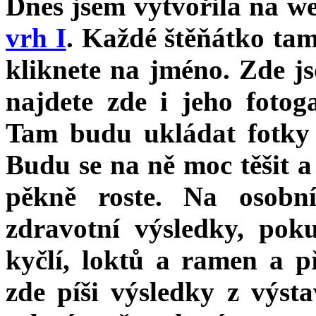
Dnes jsem vytvořila na w
vrh I
. Každé štěňátko ta
kliknete na jméno. Zde j
najdete zde i jeho fotoga
Tam budu ukládat fotky
Budu se na ně moc těšit a
pěkně roste. Na osobn
zdravotní výsledky, p
kyčlí, loktů a ramen a př
zde píši výsledky z výst