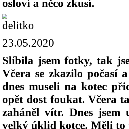
osloví a něco zkusí.
23.05.2020
Slíbila jsem fotky, tak j
Včera se zkazilo počasí a
dnes museli na kotec při
opět dost foukat. Včera t
zaháněl vítr. Dnes jsem u
velký úklid kotce. Měli to