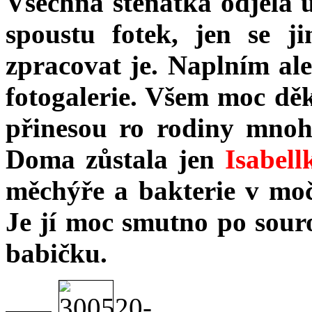
Všechna štěňátka odjela
spoustu fotek, jen se 
zpracovat je. Naplním ale
fotogalerie. Všem moc dě
přinesou ro rodiny mnoh
Doma zůstala jen
Isabell
měchýře a bakterie v moč
Je jí moc smutno po sour
babičku.