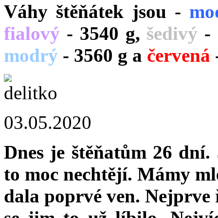
Váhy štěňátek jsou -
mo
fialový
- 3540 g,
šedivý
- 
modrý
- 3560 g a
červená
03.05.2020
Dnes je štěňatům 26 dní. 
to moc nechtějí. Mámy mlék
dala poprvé ven. Nejprve ř
se jim to už líbilo. Nejví