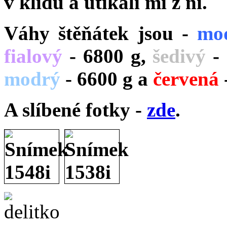
v klidu a utíkali mi z ní.
Váhy štěňátek jsou -
mo
fialový
- 6800 g,
šedivý
- 
modrý
- 6600 g a
červená
A slíbené fotky -
zde
.