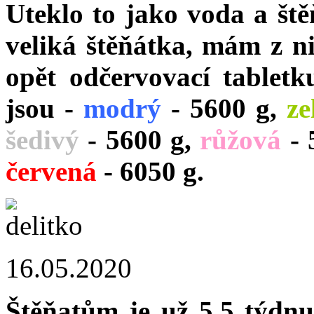
Uteklo to jako voda a ště
veliká štěňátka, mám z ni
opět odčervovací tabletk
jsou -
modrý
- 5600 g,
ze
šedivý
- 5600 g,
růžová
- 
červená
- 6050 g.
16.05.2020
Štěňatům je už 5,5 týdnu.