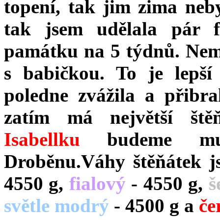
topení, tak jim zima neb
tak jsem udělala pár f
památku na 5 týdnů. Nemů
s babičkou. To je lepší
poledne zvážila a přibra
zatím má největší ště
Isabellku
budeme mus
Droběnu.
Váhy štěňátek j
4550 g,
fialový
- 4550 g,
š
světle modrý
- 4500 g a
če