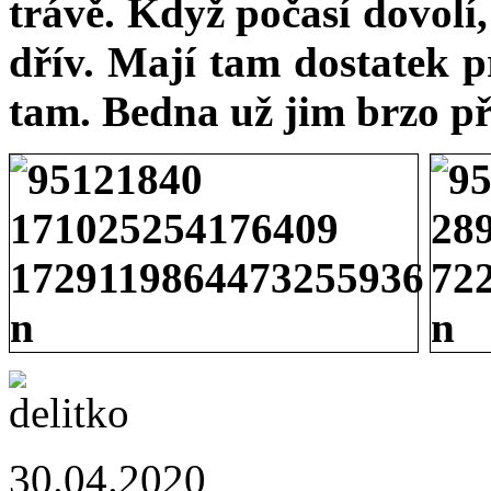
trávě. Když počasí dovolí,
dřív. Mají tam dostatek p
tam. Bedna už jim brzo pře
30.04.2020