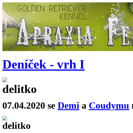
Deníček - vrh I
07.04.2020 se
Demi
a
Coudymu