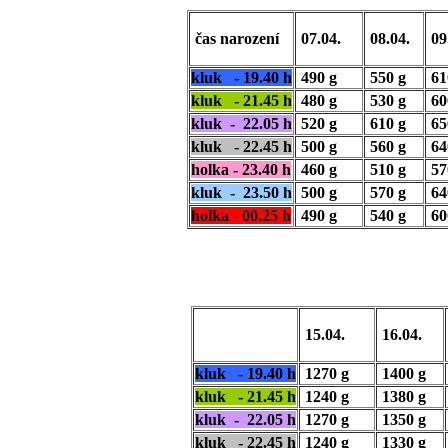
čas narození
07.04.
08.04.
09
kluk - 19.40 h
490 g
550 g
61
kluk - 21.45 h
480 g
530 g
60
kluk - 22.05 h
520 g
610 g
65
kluk - 22.45 h
500 g
560 g
64
holka - 23.40 h
460 g
510 g
57
kluk - 23.50 h
500 g
570 g
64
holka - 00.25 h
490 g
540 g
60
15.04.
16.04.
kluk - 19.40 h
1270 g
1400 g
kluk - 21.45 h
1240 g
1380 g
kluk - 22.05 h
1270 g
1350 g
kluk - 22.45 h
1240 g
1330 g