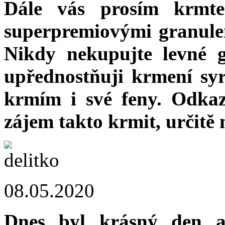
Dále vás prosím krmte
superpremiovými granule
Nikdy nekupujte levné 
upřednostňuji krmení sy
krmím i své feny. Odka
zájem takto krmit, určitě
08.05.2020
Dnes byl krásný den a