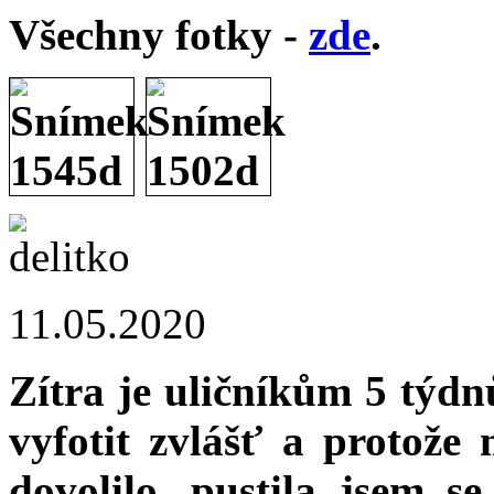
Všechny fotky -
zde
.
11.05.2020
Zítra je uličníkům 5 týdn
vyfotit zvlášť a protože n
dovolilo, pustila jsem s