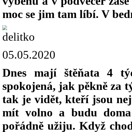
výběhu a v podvečer zase
moc se jim tam líbí. V bed
05.05.2020
Dnes mají štěňata 4 tý
spokojená, jak pěkně za tý
tak je vidět, kteří jsou n
mít volno a budu doma 
pořádně užiju. Když chod