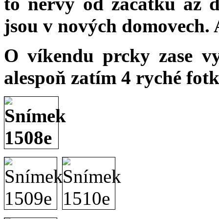
to nervy od začátku až d
jsou v nových domovech. Al
O víkendu prcky zase vyf
alespoň zatím 4 ryché fotk