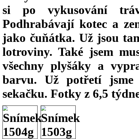
si po vykusování trá
Podhrabávají kotec a ze
jako čuňátka. Už jsou tam
lotroviny. Také jsem mu
všechny plyšáky a vypra
barvu. Už potřetí jsme 
sekačku. Fotky z 6,5 týdn