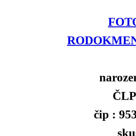
FOT
RODOKMEN
narozen
ČLP
čip : 9
sku