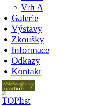
Vrh A
Galerie
Výstavy
Zkoušky
Informace
Odkazy
Kontakt