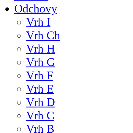
Odchovy
Vrh I
Vrh Ch
Vrh H
Vrh G
Vrh F
Vrh E
Vrh D
Vrh C
Vrh B