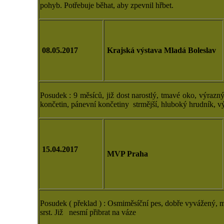
pohyb. Potřebuje běhat, aby zpevnil hřbet.
08.05.2017
Krajská výstava Mladá Boleslav
Posudek : 9 měsíců, již dost narostlý, tmavé oko, výrazný
končetin, pánevní končetiny strmější, hluboký hrudník, v
15.04.2017
MVP Praha
Posudek ( překlad ) :
Osmiměsíční pes, dobře vyvážený, mas
srst. Již nesmí přibrat na váze