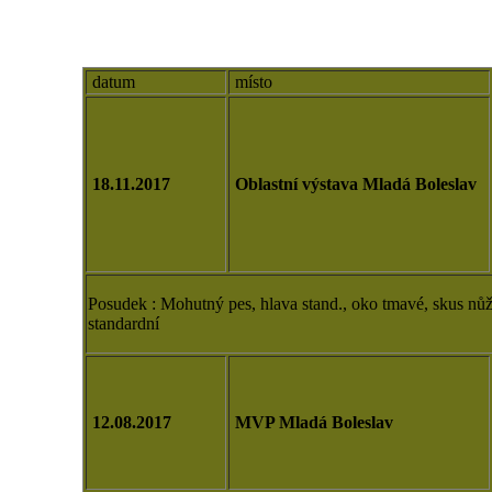
datum
místo
18.11.2017
Oblastní výstava Mladá Boleslav
Posudek : Mohutný pes, hlava stand., oko tmavé, skus nůžko
standardní
12.08.2017
MVP Mladá Boleslav