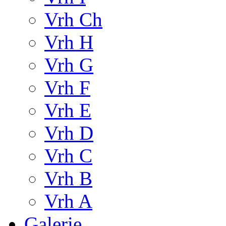
Vrh Ch
Vrh H
Vrh G
Vrh F
Vrh E
Vrh D
Vrh C
Vrh B
Vrh A
Galerie