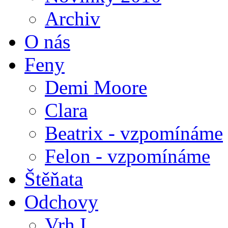
Archiv
O nás
Feny
Demi Moore
Clara
Beatrix - vzpomínáme
Felon - vzpomínáme
Štěňata
Odchovy
Vrh I