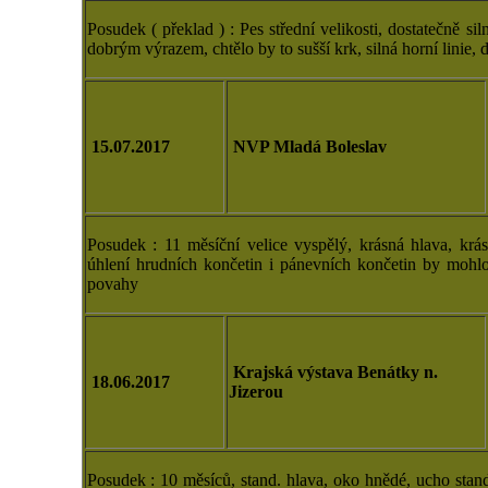
Posudek ( překlad ) : Pes střední velikosti, dostatečně si
dobrým výrazem, chtělo by to sušší krk, silná horní linie
15.07.2017
NVP Mladá Boleslav
Posudek : 11 měsíční velice vyspělý, krásná hlava, krá
úhlení hrudních končetin i pánevních končetin by mohlo
povahy
Krajská výstava Benátky n.
18.06.2017
Jizerou
Posudek : 10 měsíců, stand. hlava, oko hnědé, ucho stand