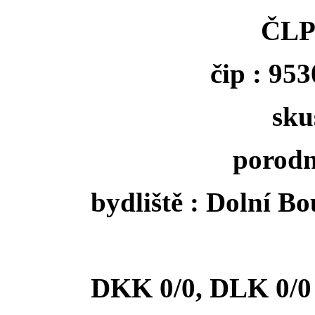
ČLP
čip : 95
sku
porodn
bydliště : Dolní B
DKK 0/0, DLK 0/