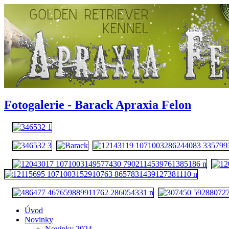
Fotogalerie - Barack Apraxia Felon
Úvod
Novinky
Novinky 2024