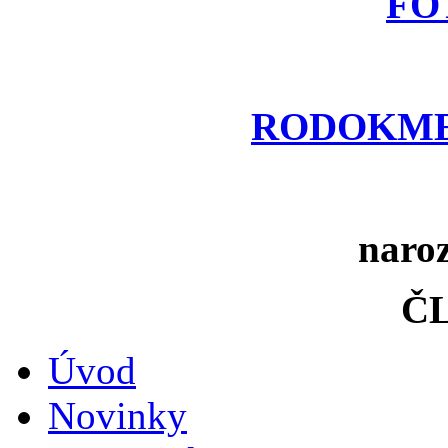
FO
RODOKME
naro
ČL
Úvod
Novinky