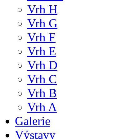
Vrh H
Vrh G
Vrh F
Vrh E
Vrh D
Vrh C
Vrh B
Vrh A
Galerie
Výstavy