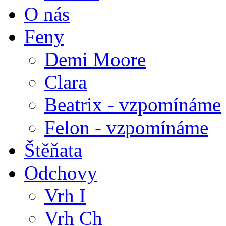
O nás
Feny
Demi Moore
Clara
Beatrix - vzpomínáme
Felon - vzpomínáme
Štěňata
Odchovy
Vrh I
Vrh Ch