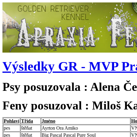
Výsledky GR - MVP Pra
Psy posuzovala :
Alena Če
Feny posuzoval : Miloš K
Pohlaví
Třída
Jméno
Ho
pes
štěňat
Ayrton Ora Amiko
V
pes
štěňat
Big Pascal Pascal Pure Soul
V