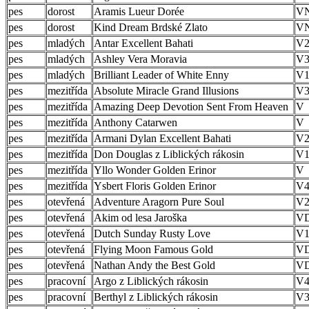
pes
dorost
Aramis Lueur Dorée
V
pes
dorost
Kind Dream Brdské Zlato
V
pes
mladých
Antar Excellent Bahati
V
pes
mladých
Ashley Vera Moravia
V
pes
mladých
Brilliant Leader of White Enny
V1
pes
mezitřída
Absolute Miracle Grand Illusions
V
pes
mezitřída
Amazing Deep Devotion Sent From Heaven
V
pes
mezitřída
Anthony Catarwen
V
pes
mezitřída
Armani Dylan Excellent Bahati
V2
pes
mezitřída
Don Douglas z Liblických rákosin
V1
pes
mezitřída
Yllo Wonder Golden Erinor
V
pes
mezitřída
Ysbert Floris Golden Erinor
V
pes
otevřená
Adventure Aragorn Pure Soul
V2
pes
otevřená
Akim od lesa Jaroška
V
pes
otevřená
Dutch Sunday Rusty Love
V1
pes
otevřená
Flying Moon Famous Gold
V
pes
otevřená
Nathan Andy the Best Gold
V
pes
pracovní
Argo z Liblických rákosin
V
pes
pracovní
Berthyl z Liblických rákosin
V