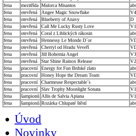
fena
mezitřída
Malorca Misantos
ab
fena
otevřená
Angee Magic Snowflake
V
fena
otevřená
Blueberry of Anavy
D
fena
otevřená
Call Me Lucky Rusty Love
V1
fena
otevřená
Coral z Liblických rákosin
ab
fena
otevřená
Hennessy Le Monde D´or
V
fena
otevřená
Cherryl od Hradu Veveří
V
fena
otevřená
Jill Bohemia Angel
V
fena
otevřená
Star Shine Rainox Release
V2
fena
pracovní
Energy for Fun Brdské zlato
ab
fena
pracovní
Honey Hope the Dream Team
V
fena
pracovní
Charmeuse Respectable´s
ab
fena
pracovní
Slav Trophy Moonlight Sonata
V1
fena
šampionů
Allis de Salvia Apiana
V
fena
šampionů
Rozárka Chlupaté štěstí
ab
Úvod
Novinky