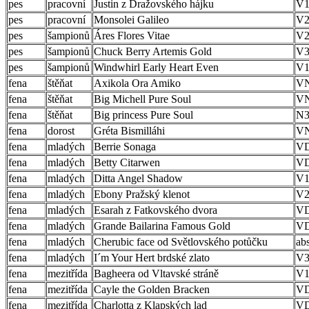
pes
pracovní
Justin z Dražovského hájku
V1
pes
pracovní
Monsolei Galileo
V2
pes
šampionů
Áres Flores Vitae
V2
pes
šampionů
Chuck Berry Artemis Gold
V
pes
šampionů
Windwhirl Early Heart Even
V1
fena
štěňat
Axikola Ora Amiko
V
fena
štěňat
Big Michell Pure Soul
V
fena
štěňat
Big princess Pure Soul
N
fena
dorost
Gréta Bismilláhi
V
fena
mladých
Berrie Sonaga
V
fena
mladých
Betty Citarwen
V
fena
mladých
Ditta Angel Shadow
V1
fena
mladých
Ebony Pražský klenot
V
fena
mladých
Esarah z Fatkovského dvora
V
fena
mladých
Grande Bailarina Famous Gold
V
fena
mladých
Cherubic face od Světlovského potůčku
ab
fena
mladých
I´m Your Hert brdské zlato
V
fena
mezitřída
Bagheera od Vltavské stráně
V1
fena
mezitřída
Cayle the Golden Bracken
V
fena
mezitřída
Charlotta z Klapských lad
V