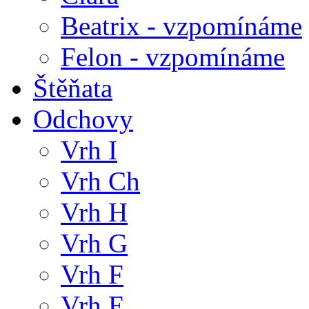
Beatrix - vzpomínáme
Felon - vzpomínáme
Štěňata
Odchovy
Vrh I
Vrh Ch
Vrh H
Vrh G
Vrh F
Vrh E