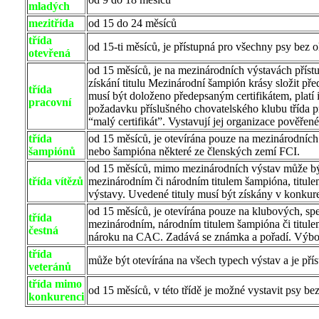
mladých
mezitřída
od 15 do 24 měsíců
třída
od 15-ti měsíců, je přístupná pro všechny psy bez
otevřená
od 15 měsíců, je na mezinárodních výstavách přís
získání titulu Mezinárodní šampión krásy složit 
třída
musí být doloženo předepsaným certifikátem, platí 
pracovní
požadavku příslušného chovatelského klubu třída pr
“malý certifikát”. Vystavují jej organizace pov
třída
od 15 měsíců, je otevírána pouze na mezinárodních 
šampiónů
nebo šampióna některé ze členských zemí FCI.
od 15 měsíců, mimo mezinárodních výstav může být
třída vítězů
mezinárodním či národním titulem šampióna, titulem
výstavy. Uvedené tituly musí být získány v konkur
od 15 měsíců, je otevírána pouze na klubových, sp
třída
mezinárodním, národním titulem šampióna či titule
čestná
nároku na CAC. Zadává se známka a pořadí. Výbor
třída
může být otevírána na všech typech výstav a je přís
veteránů
třída mimo
od 15 měsíců, v této třídě je možné vystavit psy bez
konkurenci