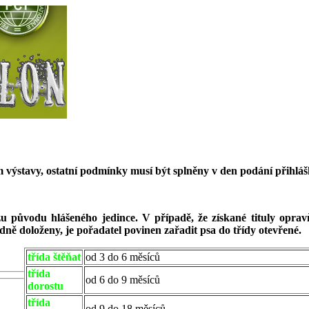
m výstavy, ostatní podmínky musí být splněny v den podání přihláš
 původu hlášeného jedince. V případě, že získané tituly opravňu
ně doloženy, je pořadatel povinen zařadit psa do třídy otevřené.
třída štěňat
od 3 do 6 měsíců
třída
od 6 do 9 měsíců
dorostu
třída
od 9 do 18 měsíců