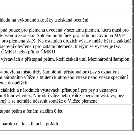
 ohledu na vykonané zkoušky a získaná ocenění
tupná pouze pro plemena uvedená v seznamu plemen, která musí pro
předepsanou zkoušku. Splnění podmínek pro třídu pracovní na MVP
i pro plemena sk.X. Na ostatních druzích výstav může být na základě
acovní otevřena i pro ostatní plemena, kterým se vystavuje tzv.
ěřené ČMKU nebo přímo ČMKU.
výstavách a přístupná psům, kteří získali titul Mezinárodní šampión,
 otevřena místo třídy šampiónů, přístupná pro psy s uznaným
 národního vítěze a titulem klubového vítěze nebo vítěze speciální
enci dospělých.
eciálních a národních výstavách, přístupná pro psy s uznaným
m Klubový vítěz, Národní vítěz nebo Vítěz speciální výstavy, bez
ný 1 se nemůže účastnit soutěže o Vítěze plemene.
tupna psům a fenám starším 8 let.
 nároku na klasifikaci a pořadí.