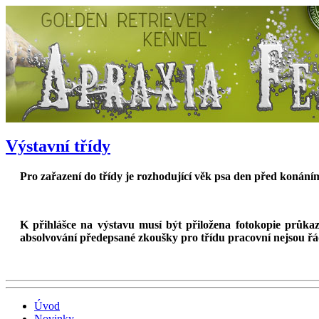
Výstavní třídy
Pro zařazení do třídy je rozhodující věk psa den před konání
K přihlášce na výstavu musí být přiložena fotokopie průkazu
absolvování předepsané zkoušky pro třídu pracovní nejsou řád
Úvod
Novinky