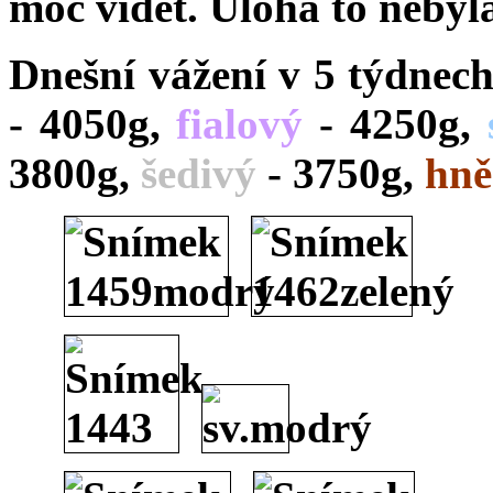
moc vidět. Úloha to nebyl
Dnešní vážení v 5 týdnec
- 4050g,
fialový
- 4250g,
3800g,
šedivý
- 3750g,
hně