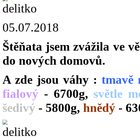
05.07.2018
Štěňata jsem zvážila ve v
do nových domovů.
A zde jsou váhy :
tmavě
fialový
- 6700g,
světle m
šedivý
- 5800g,
hnědý
- 63