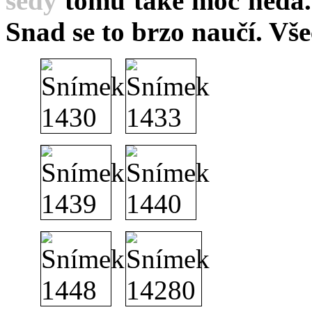
šedý
tomu také moc nedá. 
Snad se to brzo naučí. Vš