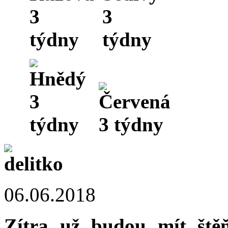
06.06.2018
Zítra už budou mít ště