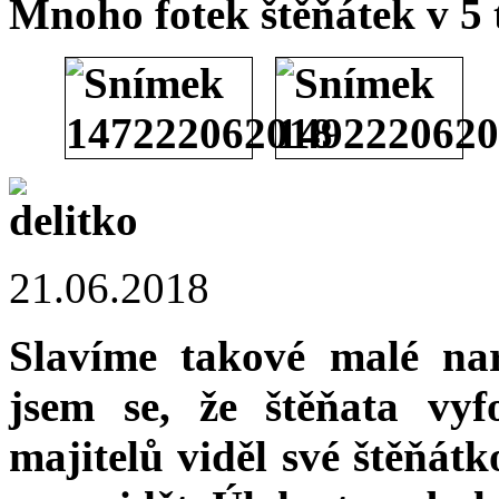
Mnoho fotek štěňátek v 5
21.06.2018
Slavíme takové malé na
jsem se, že štěňata vyf
majitelů viděl své štěňátk