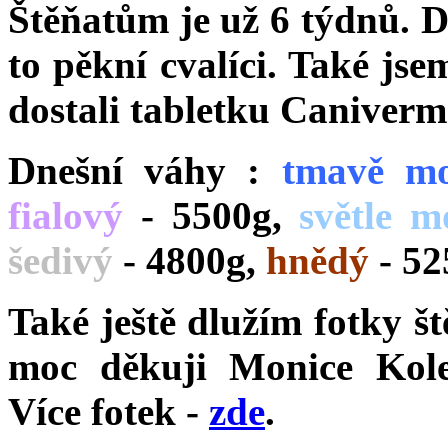
Štěňatům je už 6 týdnů. D
to pěkní cvalíci. Také jse
dostali tabletku Caniverm
Dnešní váhy :
tmavě
m
fialový
- 5500g,
světle m
šedivý
- 4800g,
hnědý
- 52
Také ještě dlužím fotky št
moc děkuji Monice Kole
Více fotek -
zde
.