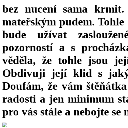
bez nucení sama krmit.
mateřským pudem. Tohle by
bude užívat zaslouže
pozorností a s procház
věděla, že tohle jsou jej
Obdivuji její klid s ja
Doufám, že vám štěňátk
radosti a jen minimum sta
pro vás stále a nebojte se 