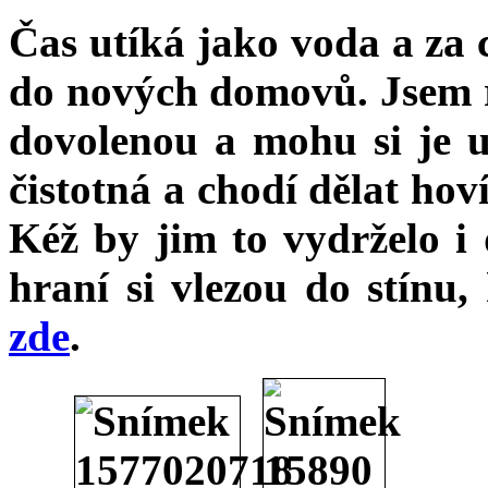
Čas utíká jako voda a za 
do nových domovů. Jsem rá
dovolenou a mohu si je už
čistotná a chodí dělat hov
Kéž by jim to vydrželo i
hraní si vlezou do stínu,
zde
.