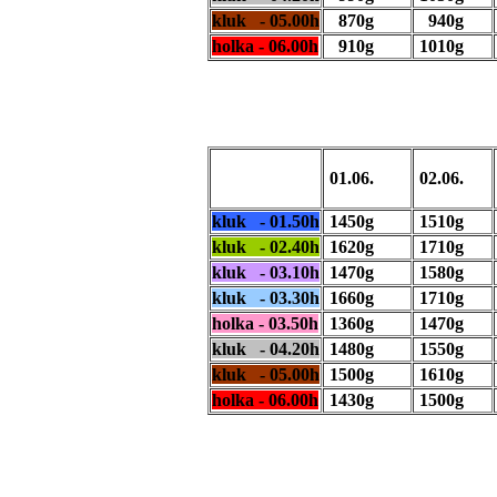
kluk - 05.00h
870g
940g
holka - 06.00h
910g
1010g
01.06.
02.06.
kluk - 01.50h
1450g
1510g
kluk - 02.40h
1620g
1710g
kluk - 03.10h
1470g
1580g
kluk - 03.30h
1660g
1710g
holka - 03.50h
1360g
1470g
kluk - 04.20h
1480g
1550g
kluk - 05.00h
1500g
1610g
holka - 06.00h
1430g
1500g