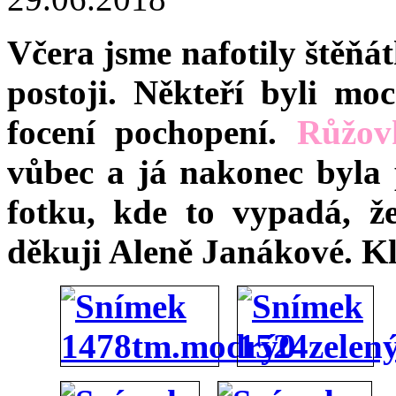
Včera jsme nafotily štěňá
postoji. Někteří byli moc
focení pochopení.
Růžov
vůbec a já nakonec byla 
fotku, kde to vypadá, ž
děkuji Aleně Janákové. Kl