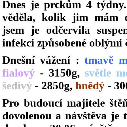
Dnes je prckům 4 týdny.
věděla, kolik jim mám 
jsem je odčervila suspe
infekci způsobené oblými 
Dnešní vážení :
tmavě
m
fialový
- 3150g,
světle m
šedivý
- 2850g,
hnědý
- 30
Pro budoucí majitele ště
dovolenou a návštěva je 