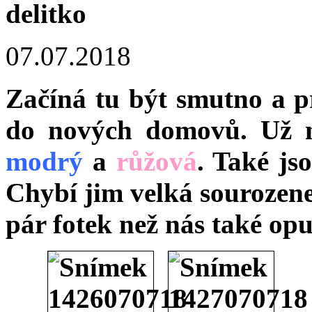
07.07.2018
Začíná tu být smutno a pr
do nových domovů. Už 
modrý
a
růžová
. Také js
Chybí jim velká sourozene
pár fotek než nás také opu