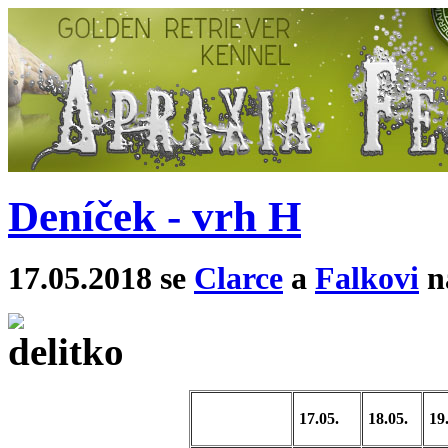
Deníček - vrh H
17.05.2018 se
Clarce
a
Falkovi
na
17.05.
18.05.
19