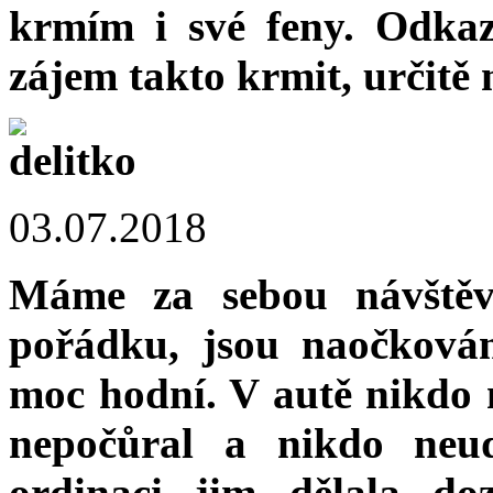
krmím i své feny. Odka
zájem takto krmit, určitě
03.07.2018
Máme za sebou návštěvu
pořádku, jsou naočkován
moc hodní. V autě nikdo n
nepočůral a nikdo neu
ordinaci jim dělala do