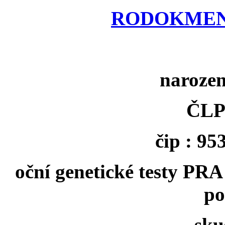
RODOKMEN
narozen
ČLP
čip : 9
oční genetické testy PRA
po
sku