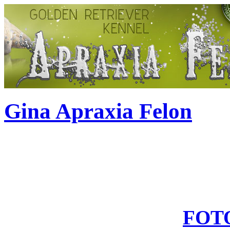
Gina Apraxia Felon
FOT