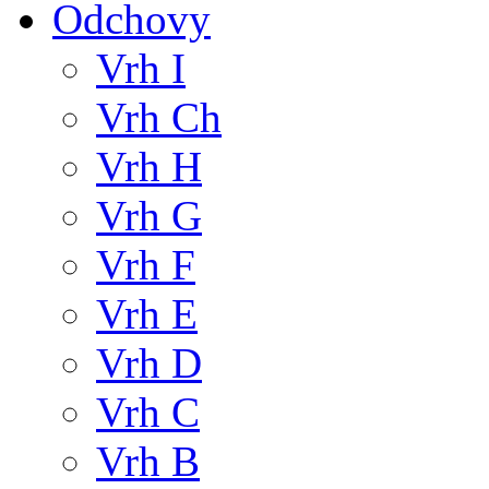
Odchovy
Vrh I
Vrh Ch
Vrh H
Vrh G
Vrh F
Vrh E
Vrh D
Vrh C
Vrh B