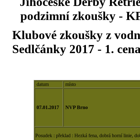
Jihočeské Derby Retrie
podzimní zkoušky - KP
Klubové zkoušky z vodn
Sedlčánky 2017 -
1. cen
datum
místo
07.01.2017
NVP Brno
Posudek : překlad :
Hezká fena, dobrá horní linie, do