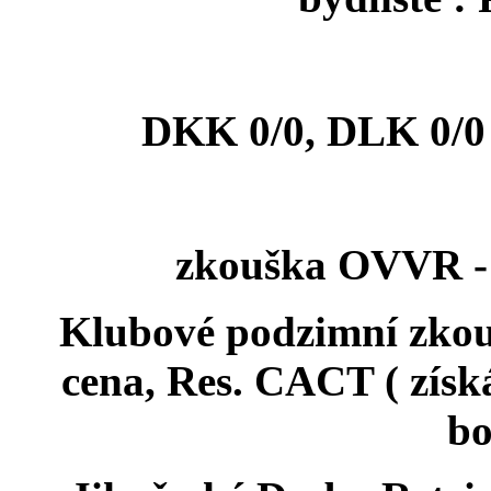
DKK 0/0, DLK 0/0
zkouška OVVR - 2
Klubové podzimní zko
cena, Res. CACT ( získ
bo