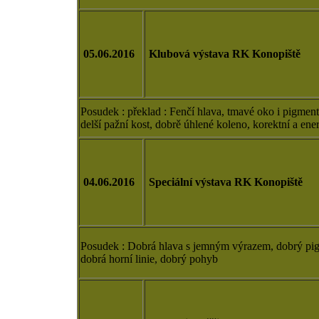
05.06.2016
Klubová výstava RK Konopiště
Posudek : překlad :
Fenčí hlava, tmavé oko i pigment
delší pažní kost, dobrě úhlené koleno, korektní a en
04.06.2016
Speciální výstava RK Konopiště
Posudek : Dobrá hlava s jemným výrazem, dobrý pigm
dobrá horní linie, dobrý pohyb