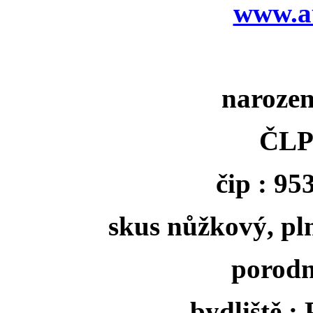
www.au
narozen
ČLP
čip : 9
skus nůžkový, pl
porodn
bydliště : 