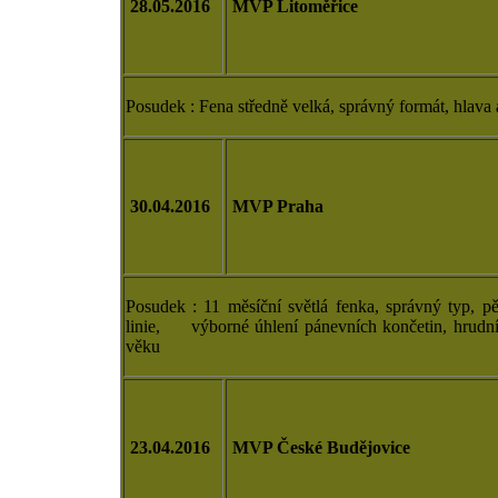
28.05.2016
MVP Litoměřice
Posudek : Fena středně velká, správný formát, hlava
30.04.2016
MVP Praha
Posudek : 11 měsíční světlá fenka, správný typ, pě
linie, výborné úhlení pánevních končetin, hrudní
věku
23.04.2016
MVP České Budějovice