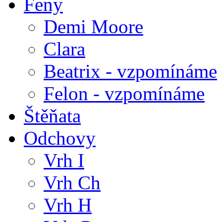
Feny
Demi Moore
Clara
Beatrix - vzpomínáme
Felon - vzpomínáme
Štěňata
Odchovy
Vrh I
Vrh Ch
Vrh H