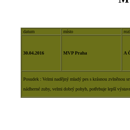
datum
místo
roz
30.04.2016
MVP Praha
A
Posudek : Velmi nadějný mladý pes s krásnou zvlněnou srstí
nádherné zuby, velmi dobrý pohyb, potřebuje lepší výstavn