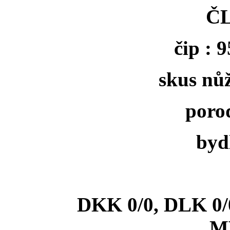
ČL
čip : 
skus nů
poro
bydl
DKK 0/0, DLK 0/
M