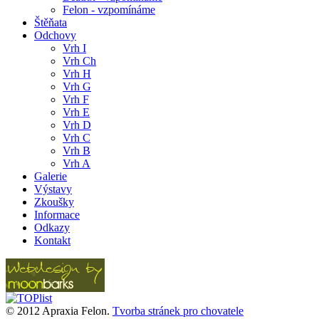
Felon - vzpomínáme
Štěňata
Odchovy
Vrh I
Vrh Ch
Vrh H
Vrh G
Vrh F
Vrh E
Vrh D
Vrh C
Vrh B
Vrh A
Galerie
Výstavy
Zkoušky
Informace
Odkazy
Kontakt
© 2012 Apraxia Felon.
Tvorba stránek pro chovatele