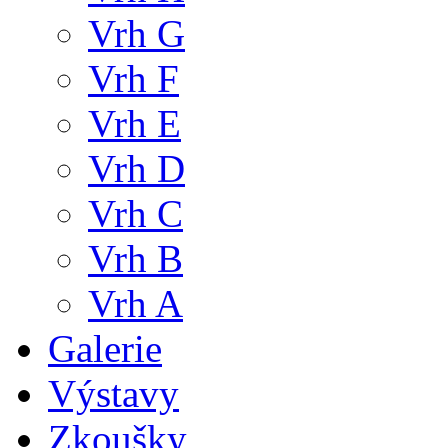
Vrh G
Vrh F
Vrh E
Vrh D
Vrh C
Vrh B
Vrh A
Galerie
Výstavy
Zkoušky