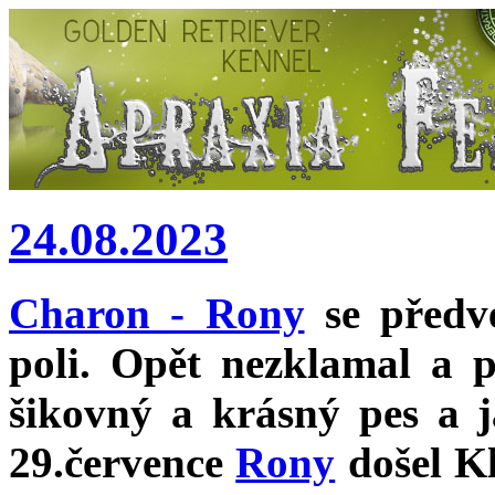
24.08.2023
Charon - Rony
se předv
poli. Opět nezklamal a p
šikovný a krásný pes a 
29.července
Rony
došel Kl