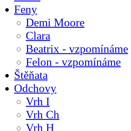
Feny
Demi Moore
Clara
Beatrix - vzpomínáme
Felon - vzpomínáme
Štěňata
Odchovy
Vrh I
Vrh Ch
Vrh H