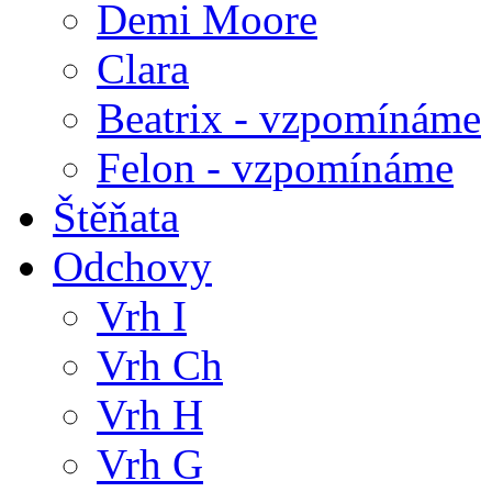
Demi Moore
Clara
Beatrix - vzpomínáme
Felon - vzpomínáme
Štěňata
Odchovy
Vrh I
Vrh Ch
Vrh H
Vrh G