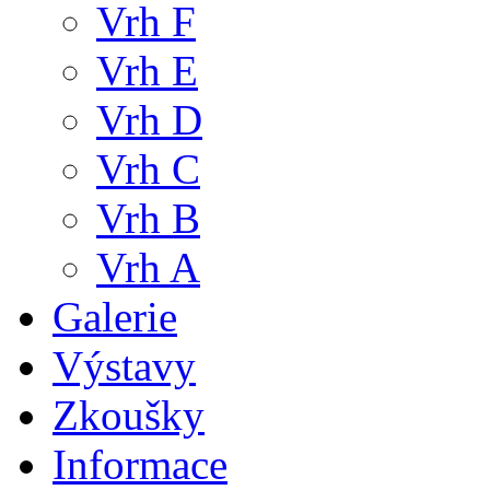
Vrh F
Vrh E
Vrh D
Vrh C
Vrh B
Vrh A
Galerie
Výstavy
Zkoušky
Informace