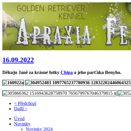
16.09.2022
Děkuju Janě za krásné fotky
Chipa
a jeho parťáka Benyho.
< Předchozí
Další >
Úvod
Novinky
Novinky 2024