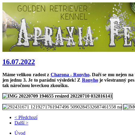
16.07.2022
Máme velikou radost z
Charona - Ronyho
. Daří se mu nejen na
jen jednu 3. Je to parádní výsledek! Z
Ronyho
je všestranný pe
tak náročnou loveckou zkoušku.
< Předchozí
Další >
Úvod