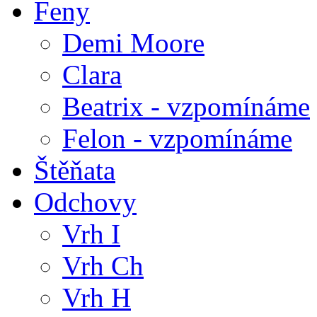
Feny
Demi Moore
Clara
Beatrix - vzpomínáme
Felon - vzpomínáme
Štěňata
Odchovy
Vrh I
Vrh Ch
Vrh H