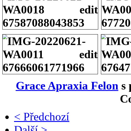
Grace Apraxia Felon
s 
C
< Předchozí
Další >