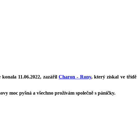
 konala 11.06.2022, zazářil
Charon - Rony
, který získal ve třídě
chovy moc pyšná a všechno prožívám společně s páníčky.