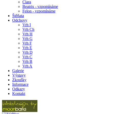
Clara
Beatrix - vzpomínáme
Felon - vzpomínáme
Štěňata
Odchovy
Vrh I
Vrh Ch
Vrh H
Vrh G
Vrh F
Vrh E
Vrh D
Vrh C
Vrh B
Vrh A
Galerie
Výstavy
Zkoušky
Informace
Odkazy
Kontakt