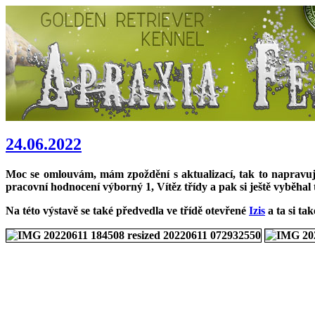
24.06.2022
Moc se omlouvám, mám zpoždění s aktualizací, tak to napravuj
pracovní hodnocení výborný 1, Vítěz třídy a pak si ještě vyběhal 
Na této výstavě se také předvedla ve třídě otevřené
Izis
a ta si ta