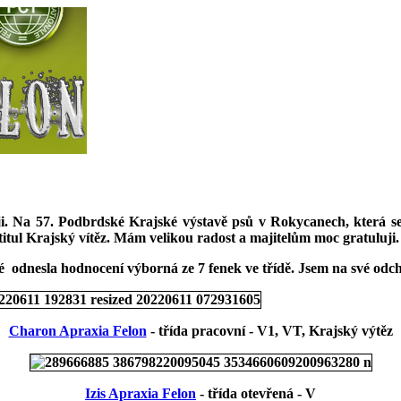
i. Na 57. Podbrdské Krajské výstavě psů v Rokycanech, která se
titul Krajský vítěz. Mám velikou radost a majitelům moc gratuluji.
ké odnesla hodnocení výborná ze 7 fenek ve třídě. Jsem na své od
Charon Apraxia Felon
- třída pracovní - V1, VT, Krajský výtěz
Izis Apraxia Felon
- třída otevřená - V