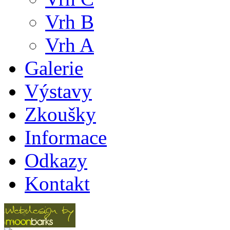
Vrh B
Vrh A
Galerie
Výstavy
Zkoušky
Informace
Odkazy
Kontakt