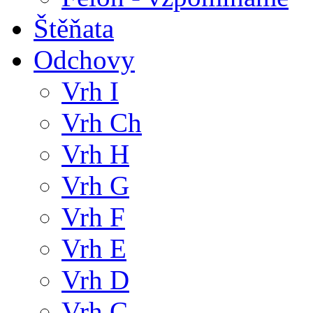
Štěňata
Odchovy
Vrh I
Vrh Ch
Vrh H
Vrh G
Vrh F
Vrh E
Vrh D
Vrh C