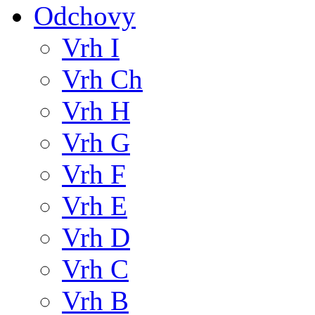
Odchovy
Vrh I
Vrh Ch
Vrh H
Vrh G
Vrh F
Vrh E
Vrh D
Vrh C
Vrh B