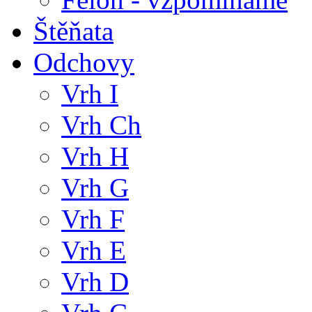
Štěňata
Odchovy
Vrh I
Vrh Ch
Vrh H
Vrh G
Vrh F
Vrh E
Vrh D