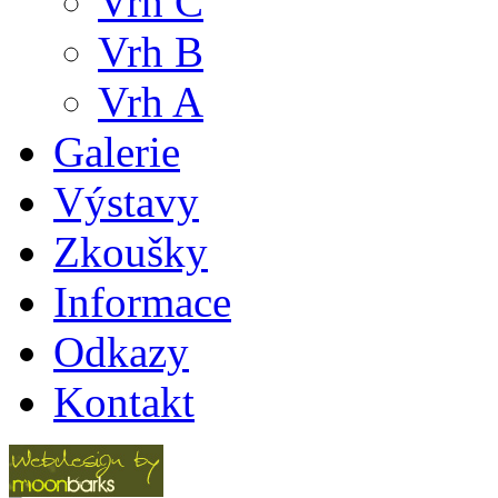
Vrh C
Vrh B
Vrh A
Galerie
Výstavy
Zkoušky
Informace
Odkazy
Kontakt