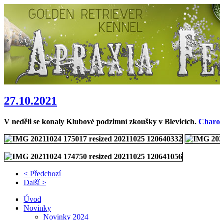
27.10.2021
V neděli se konaly Klubové podzimní zkoušky v Blevicích.
Charo
< Předchozí
Další >
Úvod
Novinky
Novinky 2024