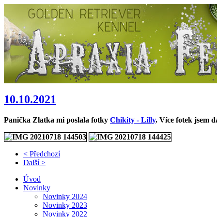
10.10.2021
Panička Zlatka mi poslala fotky
Chikity - Lilly
. Více fotek jsem d
< Předchozí
Další >
Úvod
Novinky
Novinky 2024
Novinky 2023
Novinky 2022