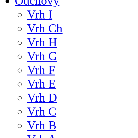
Odchovy
Vrh I
Vrh Ch
Vrh H
Vrh G
Vrh F
Vrh E
Vrh D
Vrh C
Vrh B