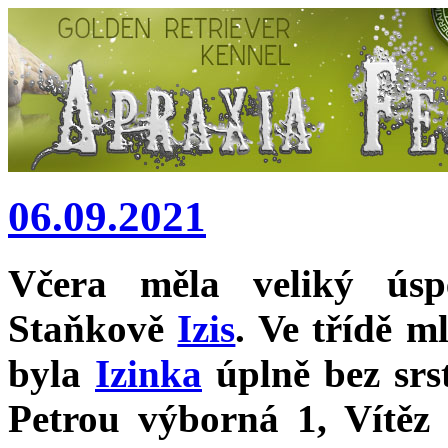
06.09.2021
Včera měla veliký ús
Staňkově
Izis
. Ve třídě m
byla
Izinka
úplně bez srs
Petrou výborná 1, Vítěz