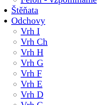
Štěňata
Odchovy
Vrh I
Vrh Ch
Vrh H
Vrh G
Vrh F
Vrh E
Vrh D
Vrh C