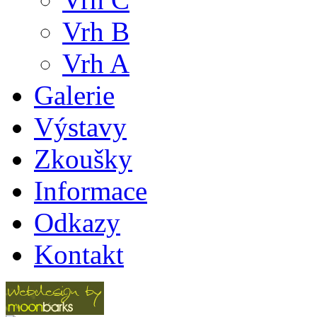
Vrh B
Vrh A
Galerie
Výstavy
Zkoušky
Informace
Odkazy
Kontakt