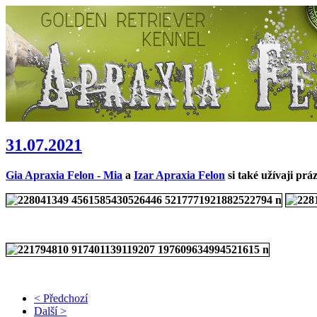
31.07.2021
Gia Apraxia Felon - Mia
a
Izar Apraxia Felon
si také užívaji prá
< Předchozí
Další >