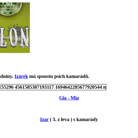
zdniny.
Izárek
má spoustu psích kamarádů.
Gia - Mia
Izar
( 3. z leva ) s kamarády