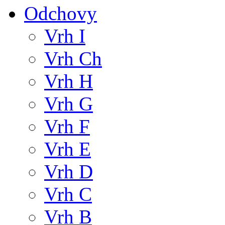
Odchovy
Vrh I
Vrh Ch
Vrh H
Vrh G
Vrh F
Vrh E
Vrh D
Vrh C
Vrh B