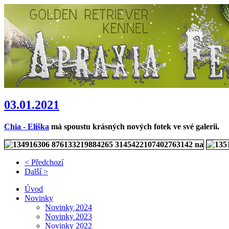
03.01.2021
Chia - Eliška
má spoustu krásných nových fotek ve své galerii.
< Předchozí
Další >
Úvod
Novinky
Novinky 2024
Novinky 2023
Novinky 2022