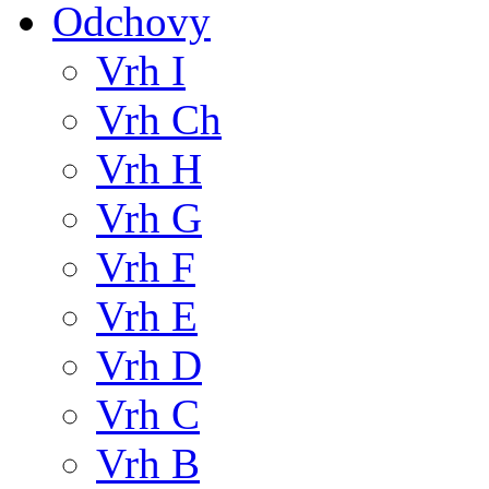
Odchovy
Vrh I
Vrh Ch
Vrh H
Vrh G
Vrh F
Vrh E
Vrh D
Vrh C
Vrh B