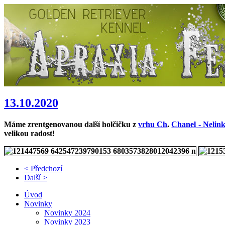
13.10.2020
Máme zrentgenovanou další holčičku z
vrhu Ch
.
Chanel - Nelin
velikou radost!
< Předchozí
Další >
Úvod
Novinky
Novinky 2024
Novinky 2023