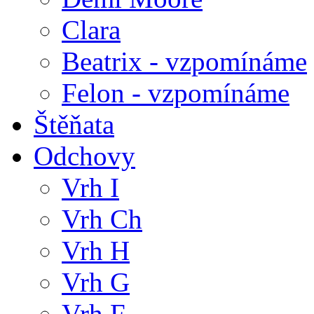
Clara
Beatrix - vzpomínáme
Felon - vzpomínáme
Štěňata
Odchovy
Vrh I
Vrh Ch
Vrh H
Vrh G
Vrh F