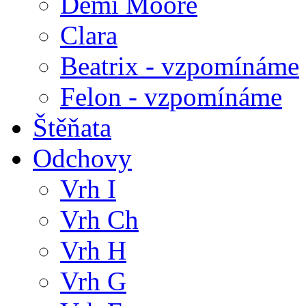
Demi Moore
Clara
Beatrix - vzpomínáme
Felon - vzpomínáme
Štěňata
Odchovy
Vrh I
Vrh Ch
Vrh H
Vrh G