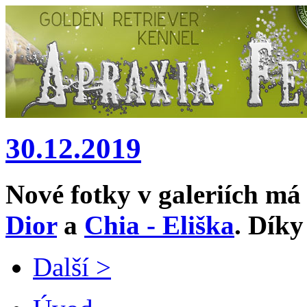
30.12.2019
Nové fotky v galeriích m
Dior
a
Chia - Eliška
. Díky
Další >