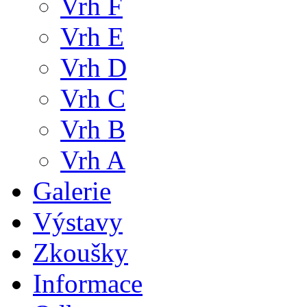
Vrh F
Vrh E
Vrh D
Vrh C
Vrh B
Vrh A
Galerie
Výstavy
Zkoušky
Informace