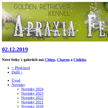
02.12.2019
Nové fotky v galeriích má
Chlup
,
Charon
a
Chikita
.
< Předchozí
Další >
Úvod
Novinky
Novinky 2024
Novinky 2023
Novinky 2022
Novinky 2021
Novinky 2020