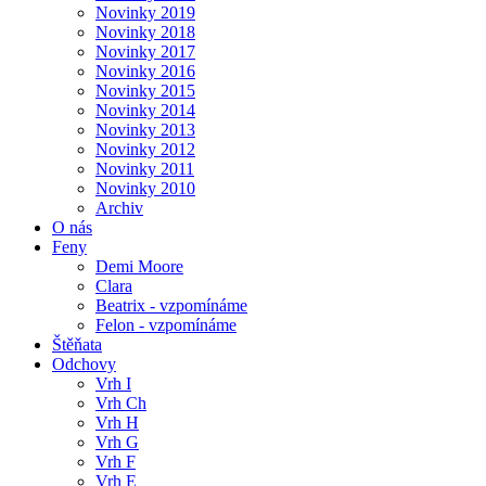
Novinky 2019
Novinky 2018
Novinky 2017
Novinky 2016
Novinky 2015
Novinky 2014
Novinky 2013
Novinky 2012
Novinky 2011
Novinky 2010
Archiv
O nás
Feny
Demi Moore
Clara
Beatrix - vzpomínáme
Felon - vzpomínáme
Štěňata
Odchovy
Vrh I
Vrh Ch
Vrh H
Vrh G
Vrh F
Vrh E