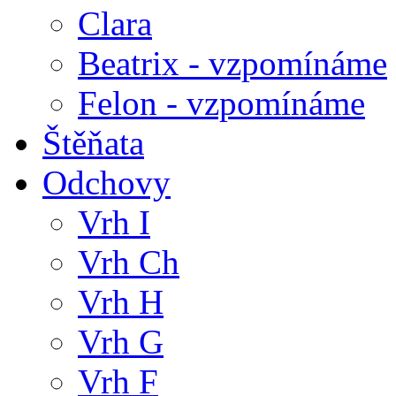
Clara
Beatrix - vzpomínáme
Felon - vzpomínáme
Štěňata
Odchovy
Vrh I
Vrh Ch
Vrh H
Vrh G
Vrh F