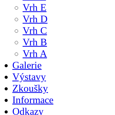
Vrh E
Vrh D
Vrh C
Vrh B
Vrh A
Galerie
Výstavy
Zkoušky
Informace
Odkazy