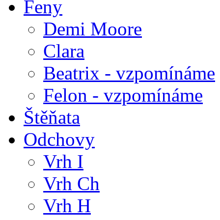
Feny
Demi Moore
Clara
Beatrix - vzpomínáme
Felon - vzpomínáme
Štěňata
Odchovy
Vrh I
Vrh Ch
Vrh H