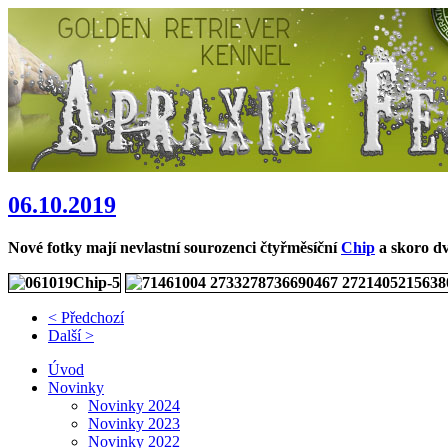
06.10.2019
Nové fotky mají nevlastní sourozenci čtyřměsíční
Chip
a skoro d
< Předchozí
Další >
Úvod
Novinky
Novinky 2024
Novinky 2023
Novinky 2022