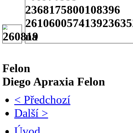
Demi Moo
Felon brá
Diego Apraxia Felon
< Předchozí
Další >
Úvod