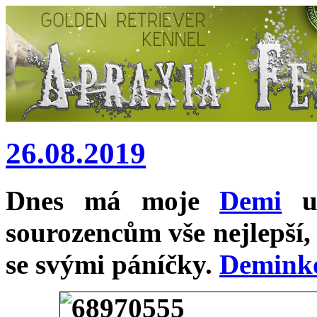
26.08.2019
Dnes má moje
Demi
už
sourozencům vše nejlepší,
se svými páníčky.
Demink