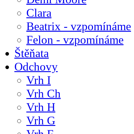
Clara
Beatrix - vzpomínáme
Felon - vzpomínáme
Štěňata
Odchovy
Vrh I
Vrh Ch
Vrh H
Vrh G
Vrh F