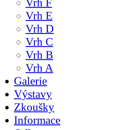
Vrh F
Vrh E
Vrh D
Vrh C
Vrh B
Vrh A
Galerie
Výstavy
Zkoušky
Informace