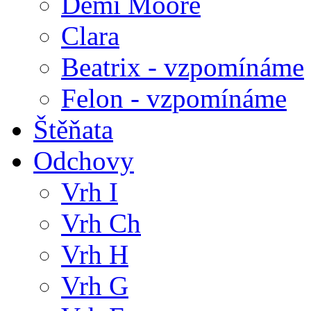
Demi Moore
Clara
Beatrix - vzpomínáme
Felon - vzpomínáme
Štěňata
Odchovy
Vrh I
Vrh Ch
Vrh H
Vrh G