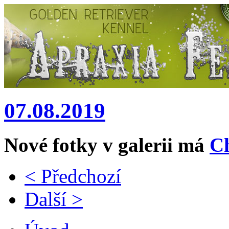
07.08.2019
Nové fotky v galerii má
C
< Předchozí
Další >