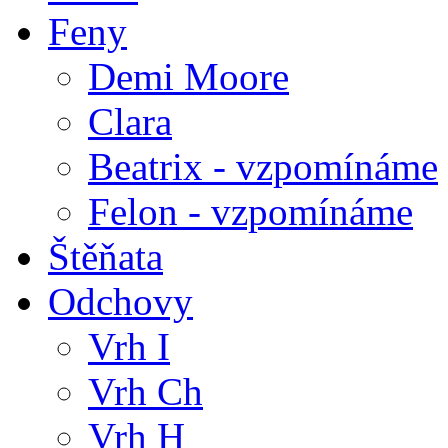
Feny
Demi Moore
Clara
Beatrix - vzpomínáme
Felon - vzpomínáme
Štěňata
Odchovy
Vrh I
Vrh Ch
Vrh H