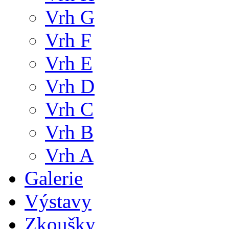
Vrh G
Vrh F
Vrh E
Vrh D
Vrh C
Vrh B
Vrh A
Galerie
Výstavy
Zkoušky