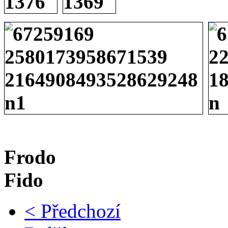
Fr
Fido
< Předchozí