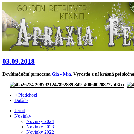
03.09.2018
Devítiměsíční princezna
Gia - Mia
. Vyrostla z ní krásná psí slečna
< Předchozí
Další >
Úvod
Novinky
Novinky 2024
Novinky 2023
Novinky 2022