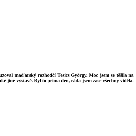
osuzoval maďarský rozhodčí
Tesics György
. Moc jsem se těšila na
ké jiné výstavě. Byl to prima den, ráda jsem zase všechny viděla.