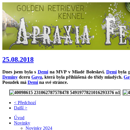
25.08.2018
Dnes jsem byla s
Demi
na MVP v Mladé Boleslavi.
Demi
byla p
Deminy
dceru
Gayu
, která byla přihlášená do třídy mladých.
Ga
Posudek má
Demi
na své stránce.
< Předchozí
Další >
Úvod
Novinky
Novinky 2024